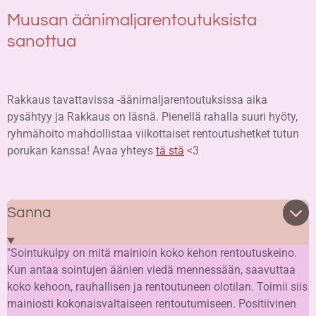
Muusan äänimaljarentoutuksista
sanottua
Rakkaus tavattavissa -äänimaljarentoutuksissa aika
pysähtyy ja Rakkaus on läsnä. Pienellä rahalla suuri hyöty,
ryhmähoito mahdollistaa viikottaiset rentoutushetket tutun
porukan kanssa! Avaa yhteys
tä stä
<3
Sanna
"Sointukulpy on mitä mainioin koko kehon rentoutuskeino.
Kun antaa sointujen äänien viedä mennessään, saavuttaa
koko kehoon, rauhallisen ja rentoutuneen olotilan. Toimii siis
mainiosti kokonaisvaltaiseen rentoutumiseen. Positiivinen