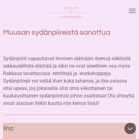
Siirry
pääsisältöön
Muusan sydänpiireistä sanottua
Sydänpiirit vapauttavat ihmisen elämään itsensä näköistä
rakkaudellista elämää ja siksi ne ovat oleellinen osa myös
Rakkaus tavattavissa -retriittejä ja -workshoppeja.
Sydänpiirejä voi vetää ihan kuka tahansa, ja itse asiassa
olisi upeaa, jos jokaisella olisi oma viikottainen tai
kuukausittainen sydänpiirinsä johon osallistua! Ota yhteyttä
sivun alaosan linkin kautta niin kerron lisää!
Iina