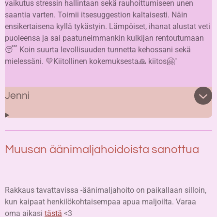
vaikutus stressin hallintaan sekä rauhoittumiseen unen
saantia varten. Toimii itsesuggestion kaltaisesti.
Näin
ensikertaisena kyllä tykästyin. Lämpöiset, ihanat alustat veti
puoleensa ja sai paatuneimmankin kulkijan rentoutumaan
😴
Koin suurta levollisuuden tunnetta kehossani sekä
mielessäni. 💛Kiitollinen kokemuksesta🙏 kiitos🤗"
Jenni
Muusan äänimaljahoidoista sanottua
Rakkaus tavattavissa -äänimaljahoito on paikallaan silloin,
kun kaipaat henkilökohtaisempaa apua maljoilta. Varaa
oma aikasi
tästä
<3